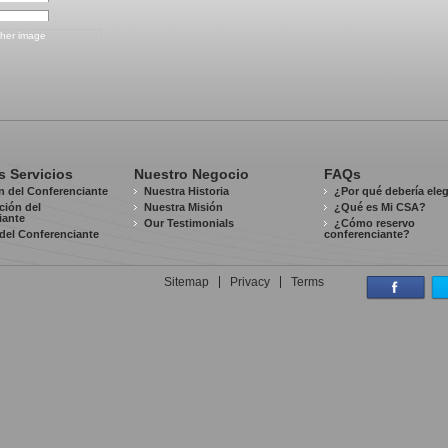
s Servicios
Nuestro Negocio
FAQs
n del Conferenciante
Nuestra Historia
¿Por qué debería ele
ación del
Nuestra Misión
¿Qué es Mi CSA?
iante
Our Testimonials
¿Cómo reservo
del Conferenciante
conferenciante?
Sitemap
Privacy
Terms