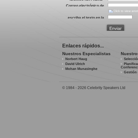
Correo electrónico de
su colega
*
escriba el texto en la
imagen
*
Enviar
Enlaces rápidos...
Nuestros Especialistas
Nuestro
Norbert Haug
Selecció
David Ulrich
Planific
Conferenc
Mohan Munasinghe
Gestión 
© 1984 - 2026 Celebrity Speakers Ltd