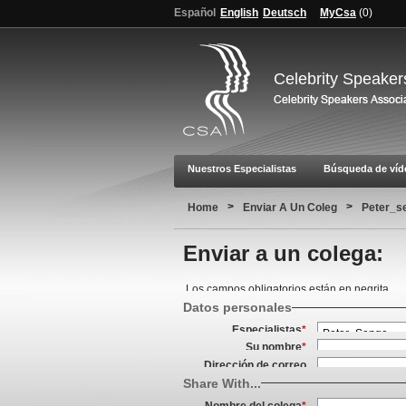
Español
English
Deutsch
MyCsa
(
0
)
Celebrity Speaker
Nuestros Especialistas
Búsqueda de víd
>
>
Home
Enviar A Un Coleg
Peter_s
Enviar a un colega:
Los campos obligatorios están en negrita.
Datos personales
Especialistas
*
Su nombre
*
Dirección de correo
electrónico
*
Share With...
Nombre del colega
*