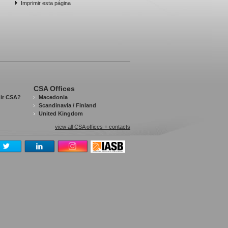
Imprimir esta página
CSA Offices
gir CSA?
Macedonia
Scandinavia / Finland
United Kingdom
view all CSA offices + contacts