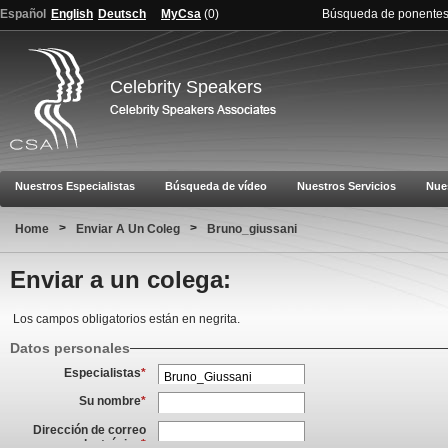
Español
English
Deutsch
MyCsa
(
0
)
Búsqueda de ponente
Celebrity Speakers
Nuestros Especialistas
Búsqueda de vídeo
Nuestros Servicios
Nue
>
>
Home
Enviar A Un Coleg
Bruno_giussani
Enviar a un colega:
Los campos obligatorios están en negrita.
Datos personales
Especialistas
*
Su nombre
*
Dirección de correo
electrónico
*