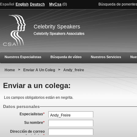
Español
English
Deutsch
MyCsa
(
0
)
Búsqueda de ponente
Celebrity Speakers
Nuestros Especialistas
Búsqueda de vídeo
Nuestros Servicios
Nue
>
>
Home
Enviar A Un Coleg
Andy_freire
Enviar a un colega:
Los campos obligatorios están en negrita.
Datos personales
Especialistas
*
Su nombre
*
Dirección de correo
electrónico
*