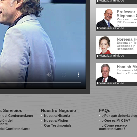
visualizar el video
Professor
Stéphane G
Profesor Emeri
IMD Business 
la...
visualizar el video
Noreena H
Experta en T
Decisiones y
Reconocida...
visualizar el video
Hamish M
Economista Mu
Autor y Futuri
visualizar el video
s Servicios
Nuestro Negocio
FAQs
n del Conferenciante
Nuestra Historia
¿Por qué debería ele
ación del
Nuestra Misión
¿Qué es Mi CSA?
iante
Our Testimonials
¿Cómo reservo
del Conferenciante
conferenciante?