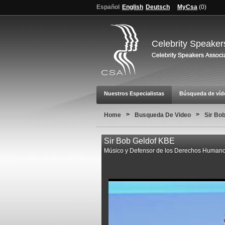
Español
English
Deutsch
MyCsa
(
0
)
Celebrity Speaker
Nuestros Especialistas
Búsqueda de víd
>
>
Home
Busqueda De Video
Sir Bob
Sir Bob Geldof KBE
Músico y Defensor de los Derechos Human