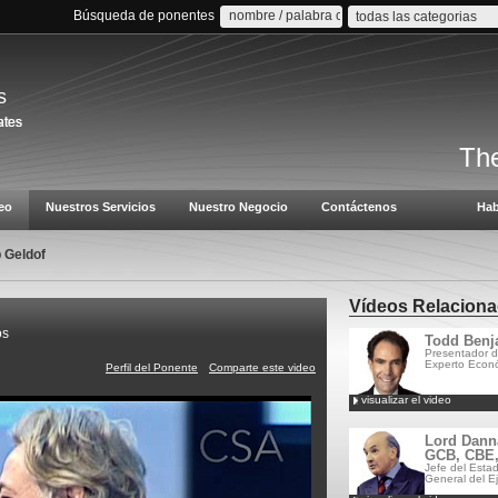
Búsqueda de ponentes
todas las categorias
s
The
eo
Nuestros Servicios
Nuestro Negocio
Contáctenos
Hab
 Geldof
Vídeos Relacion
os
Todd Benj
Presentador d
Experto Econó
Perfil del Ponente
Comparte este video
visualizar el video
Lord Dann
GCB, CBE
Jefe del Esta
General del Ejé