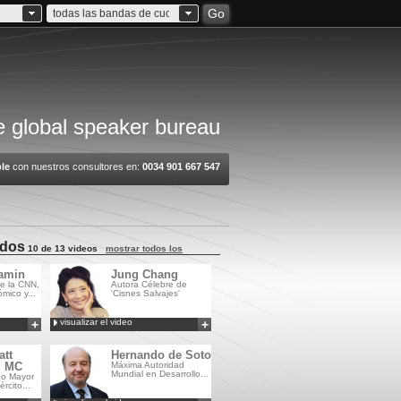
Go
todas las bandas de cuota
 global speaker bureau
le
con nuestros consultores en:
0034 901 667 547
ados
10 de 13 videos
mostrar todos los
amin
Jung Chang
e la CNN,
Autora Célebre de
mico y...
'Cisnes Salvajes'
visualizar el video
+
+
Añadir a
Añadir a
MyCSA
MyCSA
att
Hernando de Soto
, MC
Máxima Autoridad
Mundial en Desarrollo...
do Mayor
rcito...