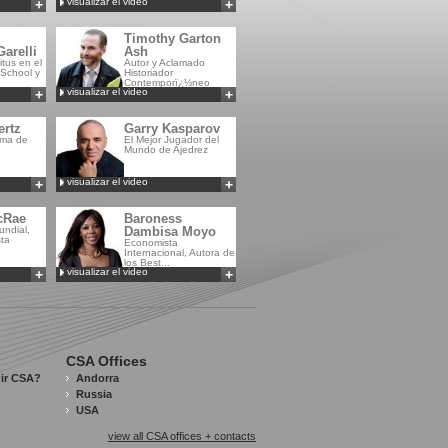
visualizar el video
+
+
Añadir a
Añadir a
MyCSA
MyCSA
Timothy Garton
arelli
Ash
tus en el
Autor y Aclamado
School y
Historiador
Contemporï¿½neo
visualizar el video
+
+
Añadir a
Añadir a
MyCSA
MyCSA
ertz
Garry Kasparov
oma de
El Mejor Jugador del
Mundo de Ajedrez
visualizar el video
+
+
Añadir a
Añadir a
MyCSA
MyCSA
cRae
Baroness
ndial,
Dambisa Moyo
sta
Economista
Internacional, Autora de
los Best...
visualizar el video
+
+
Añadir a
Añadir a
MyCSA
MyCSA
CSA Offices
gir CSA?
Andorra
Russia
USA
view all CSA offices + contacts