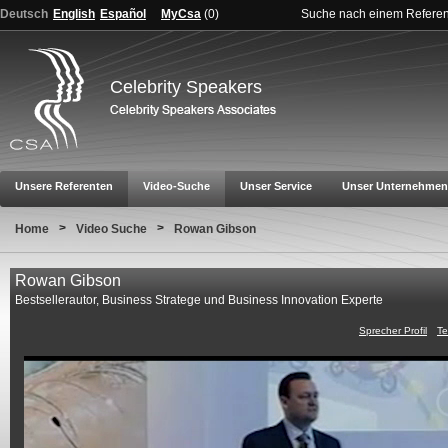
Deutsch
English
Español
MyCsa
(
0
)
Suche nach einem Refere
Celebrity Speakers
Unsere Referenten
Video-Suche
Unser Service
Unser Unternehmen
>
>
Home
Video Suche
Rowan Gibson
Rowan Gibson
Bestsellerautor, Business Stratege und Business Innovation Experte
Sprecher Profil
Te