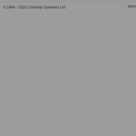
Site
© 1984 - 2026 Celebrity Speakers Ltd