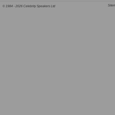
Site
© 1984 - 2026 Celebrity Speakers Ltd