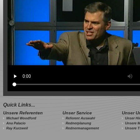
Quick Links...
Unsere Referenten
Unser Service
Unser U
Michael Woodford
Referent Auswahl
Unser Hi
Ana Palacio
Rednerplanung
Unsere M
Ray Kurzweil
Rednermanagement
Unsere T