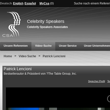
Deutsch
English
Español
MyCsa
(
0
)
Suche nach einem Refere
Celebrity Speakers
Unsere Referenten
Video-Suche
Unser Service
Unser Unternehmen
>
>
Home
Video Suche
Patrick Lencioni
Patrick Lencioni
Bestsellerautor & Präsident von ?The Table Group, Inc.
Sprecher Profil
Te