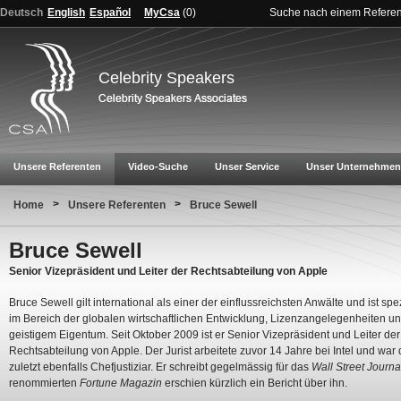
Deutsch
English
Español
MyCsa
(
0
)
Suche nach einem Refere
Celebrity Speakers
Unsere Referenten
Video-Suche
Unser Service
Unser Unternehmen
>
>
Home
Unsere Referenten
Bruce Sewell
Bruce Sewell
Senior Vizepräsident und Leiter der Rechtsabteilung von Apple
Bruce Sewell gilt international als einer der einflussreichsten Anwälte und ist spez
im Bereich der globalen wirtschaftlichen Entwicklung, Lizenzangelegenheiten u
geistigem Eigentum. Seit Oktober 2009 ist er Senior Vizepräsident und Leiter der
Rechtsabteilung von Apple. Der Jurist arbeitete zuvor 14 Jahre bei Intel und war 
zuletzt ebenfalls Chefjustiziar. Er schreibt gegelmässig für das
Wall Street Journa
renommierten
Fortune Magazin
erschien kürzlich ein Bericht über ihn.