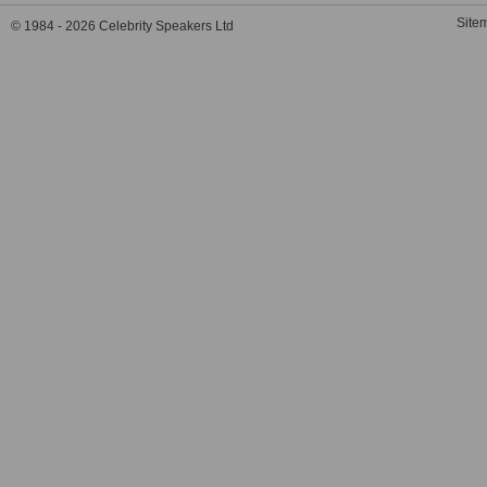
Site
© 1984 - 2026 Celebrity Speakers Ltd