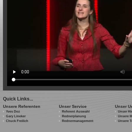
Quick Links...
Unsere Referenten
Unser Service
Unser U
Yves Doz
Referent Auswahl
Unser Hi
Gary Lineker
Rednerplanung
Unsere M
Chuck Freilich
Rednermanagement
Unsere T