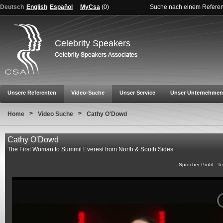
Deutsch
English
Español
MyCsa
(
0
)
Suche nach einem Refere
Celebrity Speakers
Unsere Referenten
Video-Suche
Unser Service
Unser Unternehmen
>
>
Home
Video Suche
Cathy O'Dowd
Cathy O'Dowd
The First Woman to Summit Everest from North & South Sides
Sprecher Profil
Te