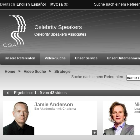
Deutsch
English
Español
MyCsa
(
0
)
Suche nach einem Refere
Celebrity Speakers
Unsere Referenten
Video-Suche
Unser Service
Unser Unternehmen
>
>
Home
Video Suche
Strategie
Suche nach einem Referenten
Ergebnisse
1 - 9
von
42
videos
Jamie Anderson
Ni
Ein Akademiker mit Charisma
Lea
and
+
add to myCSA