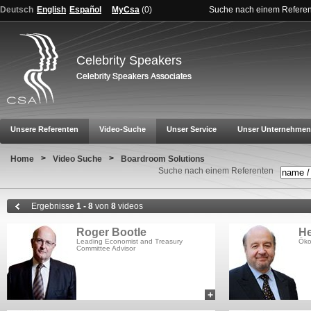
Deutsch
English
Español
MyCsa
(
0
)
Suche nach einem Refere
Celebrity Speakers
Unsere Referenten
Video-Suche
Unser Service
Unser Unternehmen
>
>
Home
Video Suche
Boardroom Solutions
Suche nach einem Referenten
Ergebnisse
1 - 8
von
8
videos
Roger Bootle
He
Leading Economist and Treasury
Öko
Committee Advisor
+
add to myCSA