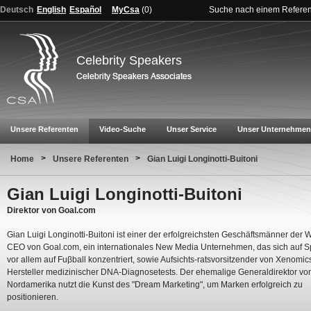
Deutsch
English
Español
MyCsa
(
0
)
Suche nach einem Refere
Celebrity Speakers
Unsere Referenten
Video-Suche
Unser Service
Unser Unternehmen
>
>
Home
Unsere Referenten
Gian Luigi Longinotti-Buitoni
Gian Luigi Longinotti-Buitoni
Direktor von Goal.com
Gian Luigi Longinotti-Buitoni ist einer der erfolgreichsten Geschäftsmänner der We
CEO von Goal.com, ein internationales New Media Unternehmen, das sich auf S
vor allem auf Fuβball konzentriert, sowie Aufsichts-ratsvorsitzender von Xenomic
Hersteller medizinischer DNA-Diagnosetests. Der ehemalige Generaldirektor von
Nordamerika nutzt die Kunst des "Dream Marketing", um Marken erfolgreich zu
positionieren.