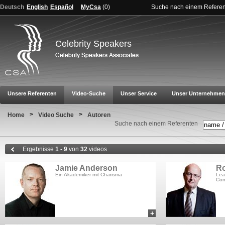
Deutsch
English
Español
MyCsa
(
0
)
Suche nach einem Refere
Celebrity Speakers
Unsere Referenten
Video-Suche
Unser Service
Unser Unternehmen
>
>
Home
Video Suche
Autoren
Suche nach einem Referenten
Ergebnisse
1 - 9
von
32
videos
Jamie Anderson
Ro
Ein Akademiker mit Charisma
Lea
Com
+
add to myCSA