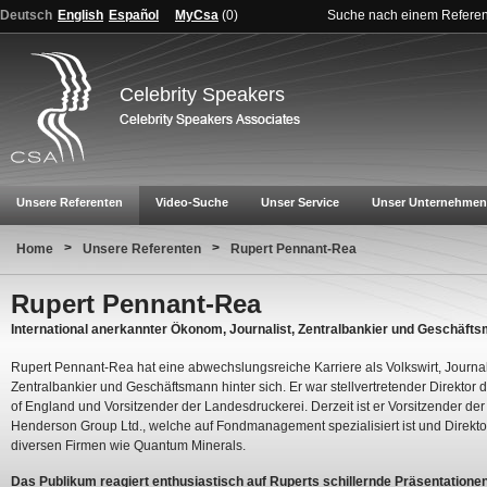
Deutsch
English
Español
MyCsa
(
0
)
Suche nach einem Refere
Celebrity Speakers
Unsere Referenten
Video-Suche
Unser Service
Unser Unternehmen
>
>
Home
Unsere Referenten
Rupert Pennant-Rea
Rupert Pennant-Rea
International anerkannter Ökonom, Journalist, Zentralbankier und Geschäft
Rupert Pennant-Rea hat eine abwechslungsreiche Karriere als Volkswirt, Journal
Zentralbankier und Geschäftsmann hinter sich. Er war stellvertretender Direktor 
of England und Vorsitzender der Landesdruckerei. Derzeit ist er Vorsitzender der
Henderson Group Ltd., welche auf Fondmanagement spezialisiert ist und Direkto
diversen Firmen wie Quantum Minerals.
Das Publikum reagiert enthusiastisch auf Ruperts schillernde Präsentationen