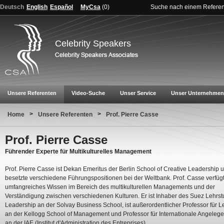
Deutsch
English
Español
MyCsa
(
0
)
Suche nach einem Refere
Celebrity Speakers
Unsere Referenten
Video-Suche
Unser Service
Unser Unternehmen
>
>
Home
Unsere Referenten
Prof. Pierre Casse
Prof. Pierre Casse
Führender Experte für Multikulturelles Management
Prof. Pierre Casse ist Dekan Emeritus der Berlin School of Creative Leadership 
besetzte verschiedene Führungspositionen bei der Weltbank. Prof. Casse verfüg
umfangreiches Wissen im Bereich des multikulturellen Managements und der
Verständigung zwischen verschiedenen Kulturen. Er ist Inhaber des Suez Lehrstu
Leadership an der Solvay Business School, ist außerordentlicher Professor für 
an der Kellogg School of Management und Professor für Internationale Angeleg
an der IAE (Institut d'Administration des Entreprises).