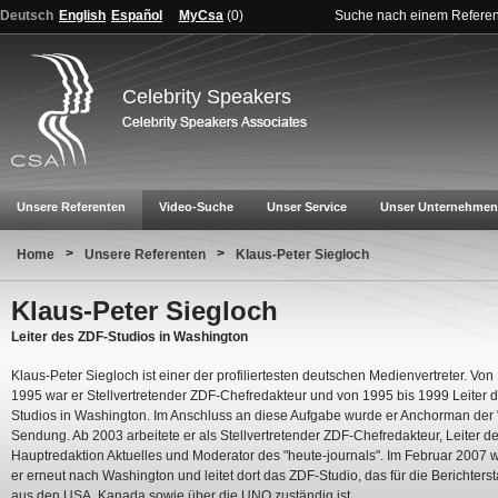
Deutsch
English
Español
MyCsa
(
0
)
Suche nach einem Refere
Celebrity Speakers
Unsere Referenten
Video-Suche
Unser Service
Unser Unternehmen
>
>
Home
Unsere Referenten
Klaus-Peter Siegloch
Klaus-Peter Siegloch
Leiter des ZDF-Studios in Washington
Klaus-Peter Siegloch ist einer der profiliertesten deutschen Medienvertreter. Von
1995 war er Stellvertretender ZDF-Chefredakteur und von 1995 bis 1999 Leiter 
Studios in Washington. Im Anschluss an diese Aufgabe wurde er Anchorman der 
Sendung. Ab 2003 arbeitete er als Stellvertretender ZDF-Chefredakteur, Leiter d
Hauptredaktion Aktuelles und Moderator des "heute-journals". Im Februar 2007 
er erneut nach Washington und leitet dort das ZDF-Studio, das für die Berichterst
aus den USA, Kanada sowie über die UNO zuständig ist.