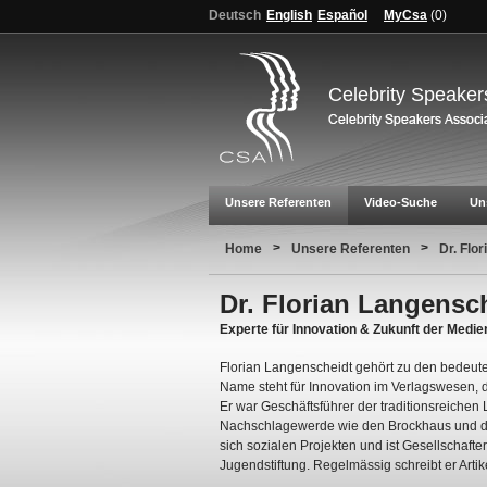
Deutsch
English
Español
MyCsa
(
0
)
Celebrity Speaker
Unsere Referenten
Video-Suche
Un
>
>
Home
Unsere Referenten
Dr. Flo
Dr. Florian Langensc
Experte für Innovation & Zukunft der Medie
Florian Langenscheidt gehört zu den bedeut
Name steht für Innovation im Verlagswesen, 
Er war Geschäftsführer der traditionsreichen
Nachschlagewerde wie den Brockhaus und d
sich sozialen Projekten und ist Gesellschafte
Jugendstiftung. Regelmässig schreibt er Artike