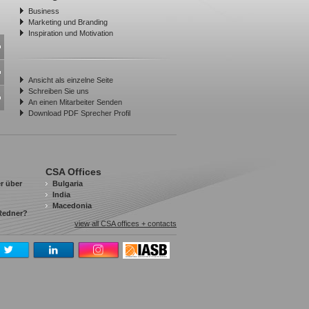
Business
Marketing und Branding
Inspiration und Motivation
Ansicht als einzelne Seite
Schreiben Sie uns
An einen Mitarbeiter Senden
Download PDF Sprecher Profil
CSA Offices
r über
Bulgaria
India
Macedonia
 Redner?
view all CSA offices + contacts