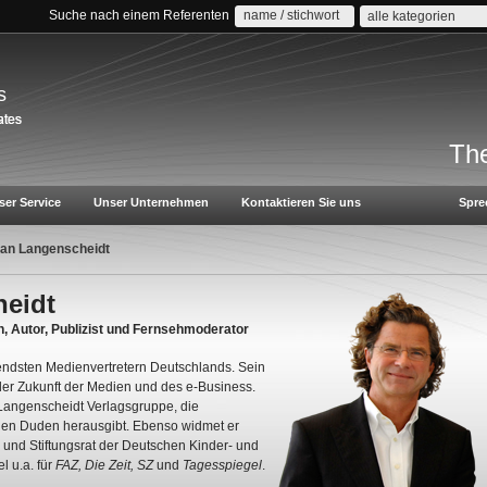
Suche nach einem Referenten
alle kategorien
s
The
ser Service
Unser Unternehmen
Kontaktieren Sie uns
Spre
rian Langenscheidt
heidt
n, Autor, Publizist und Fernsehmoderator
endsten Medienvertretern Deutschlands. Sein
der Zukunft der Medien und des e-Business.
 Langenscheidt Verlagsgruppe, die
en Duden herausgibt. Ebenso widmet er
r und Stiftungsrat der Deutschen Kinder- und
l u.a. für
FAZ, Die Zeit, SZ
und
Tagesspiegel
.