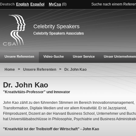
Deutsch
English
Español
MyCsa
(
0
)
Suche nach einem Refere
Celebrity Speakers
Unsere Referenten
Video-Suche
Unser Service
Unser Unternehmen
>
>
Home
Unsere Referenten
Dr. John Kao
Dr. John Kao
"Kreativitäts-Professor" und Innovator
John Kao zählt zu den führenden Stimmen im Bereich Innovationsmanagement,
Transformation, Digitale Medien und vor allem Kreativität. Er ist Jazzpianist,
Filmproduzent, Dozent an der Harvard Business School, Unternehmer und Buch
hat Universitätsabschlüsse in Philosophie, Psychiatrie und Business Administrati
"Kreativität ist der Treibstoff der Wirtschaft" - John Kao