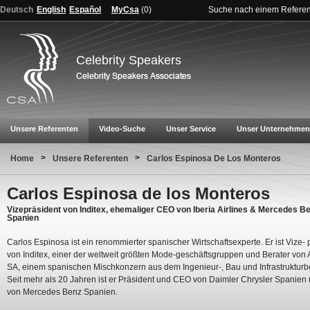
Deutsch
English
Español
MyCsa
(
0
)
Suche nach einem Refere
Celebrity Speakers
Unsere Referenten
Video-Suche
Unser Service
Unser Unternehmen
>
>
Home
Unsere Referenten
Carlos Espinosa De Los Monteros
Carlos Espinosa de los Monteros
Vizepräsident von Inditex, ehemaliger CEO von Iberia Airlines & Mercedes B
Spanien
Carlos Espinosa ist ein renommierter spanischer Wirtschaftsexperte. Er ist Vize- 
von Inditex, einer der weltweit größten Mode-geschäftsgruppen und Berater von
SA, einem spanischen Mischkonzern aus dem Ingenieur-, Bau und Infrastrukturb
Seit mehr als 20 Jahren ist er Präsident und CEO von Daimler Chrysler Spanie
von Mercedes Benz Spanien.