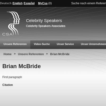
Deutsch
English
Español
MyCsa
(
0
)
Suche nach einem Refere
Celebrity Speakers
Unsere Referenten
Video-Suche
Unser Service
Unser Unternehmen
>
>
Home
Unsere Referenten
Brian McBride
Brian McBride
First paragraph
Citation