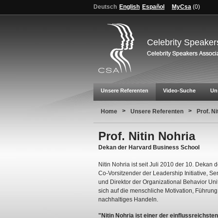
Deutsch
English
Español
MyCsa
(
0
)
Celebrity Speaker
Unsere Referenten
Video-Suche
Un
>
>
Home
Unsere Referenten
Prof. Ni
Prof. Nitin Nohria
Dekan der Harvard Business School
Nitin Nohria ist seit Juli 2010 der 10. Dekan
Co-Vorsitzender der Leadership Initiative, S
und Direktor der Organizational Behavior Unit
sich auf die menschliche Motivation, Führu
nachhaltiges Handeln.
"Nitin Nohria ist einer der einflussreichst