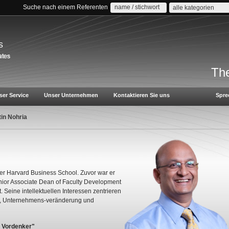
Suche nach einem Referenten
alle kategorien
s
The
ser Service
Unser Unternehmen
Kontaktieren Sie uns
Spre
tin Nohria
 der Harvard Business School. Zuvor war er
enior Associate Dean of Faculty Development
. Seine intellektuellen Interessen zentrieren
ng, Unternehmens-veränderung und
en Vordenker"