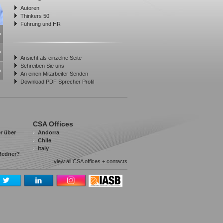
Autoren
Thinkers 50
Führung und HR
Ansicht als einzelne Seite
Schreiben Sie uns
An einen Mitarbeiter Senden
Download PDF Sprecher Profil
CSA Offices
r über
Andorra
Chile
Italy
 Redner?
view all CSA offices + contacts