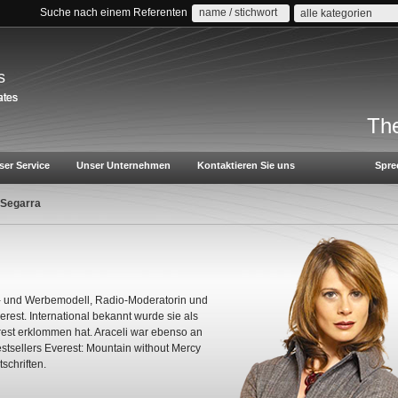
Suche nach einem Referenten
alle kategorien
s
The
ser Service
Unser Unternehmen
Kontaktieren Sie uns
Spre
 Segarra
to- und Werbemodell, Radio-Moderatorin und
rest. International bekannt wurde sie als
rest erklommen hat. Araceli war ebenso an
stsellers Everest: Mountain without Mercy
tschriften.