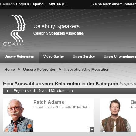
Deutsch
English
Español
MyCsa
(
0
)
Suche nach einem Refere
Celebrity Speakers
Unsere Referenten
Video-Suche
Unser Service
Unser Unternehmen
>
>
Home
Unsere Referenten
Inspiration Und Motivation
Eine Auswahl unserer Referenten in der Kategorie
Inspira
Ergebnisse
1 - 9
von
132
referenten
Patch Adams
Be
Founder of the "Gesundheit!" Institute
Aut
+
add to myCSA