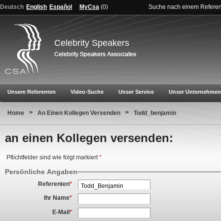
Deutsch
English
Español
MyCsa
(
0
)
Suche nach einem Refere
Celebrity Speakers
Unsere Referenten
Video-Suche
Unser Service
Unser Unternehmen
>
>
Home
An Einen Kollegen Versenden
Todd_benjamin
an einen Kollegen versenden:
Pflichtfelder sind wie folgt markiert
*
Persönliche Angaben
Referenten
*
Ihr Name
*
E-Mail
*