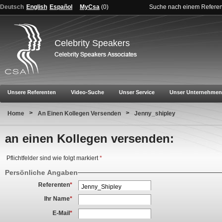
Deutsch
English
Español
MyCsa
(
0
)
Suche nach einem Refere
Celebrity Speakers
Unsere Referenten
Video-Suche
Unser Service
Unser Unternehmen
>
>
Home
An Einen Kollegen Versenden
Jenny_shipley
an einen Kollegen versenden:
Pflichtfelder sind wie folgt markiert
*
Persönliche Angaben
Referenten
*
Ihr Name
*
E-Mail
*