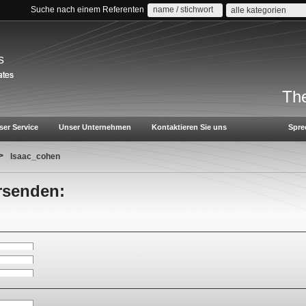
Suche nach einem Referenten
alle kategorien
s
The
ser Service
Unser Unternehmen
Kontaktieren Sie uns
Spre
>
Isaac_cohen
rsenden: