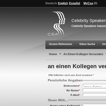
Deutsch
English
Español
MyCsa
(
0
)
Celebrity Speaker
Unsere Referenten
Video-Suche
Un
>
Home
An Einen Kollegen Versenden
an einen Kollegen ve
Pflichtfelder sind wie folgt markiert
*
Persönliche Angaben
Referenten
*
Ihr Name
*
E-Mail
*
Share With...
Name eines Kollegen
*