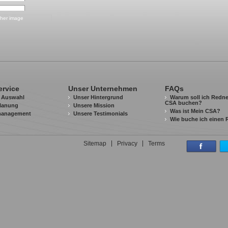
ervice
Unser Unternehmen
FAQs
t Auswahl
Unser Hintergrund
Warum soll ich Redne
CSA buchen?
lanung
Unsere Mission
Was ist Mein CSA?
management
Unsere Testimonials
Wie buche ich einen
Sitemap
Privacy
Terms