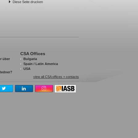
Diese Seite drucken
CSA Offices
r über
Bulgaria
Spain / Latin America
USA
 Redner?
view all CSA offices + contacts