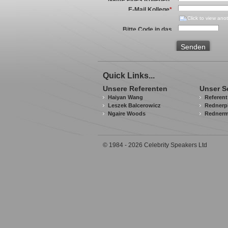
E-Mail Kollege
*
Bitte Code in das
Textfeld übertragen
*
Senden
Quick Links...
Unsere Referenten
Unser S
Haiyan Wang
Referen
Leszek Balcerowicz
Rednerp
Ngaire Woods
Redner
© 1984 - 2026 Celebrity Speakers Ltd