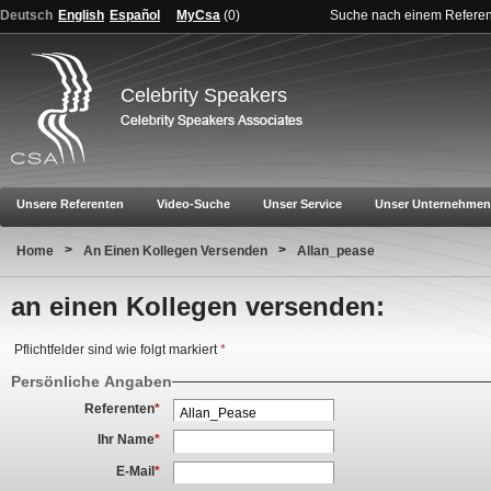
Deutsch
English
Español
MyCsa
(
0
)
Suche nach einem Refere
Celebrity Speakers
Unsere Referenten
Video-Suche
Unser Service
Unser Unternehmen
>
>
Home
An Einen Kollegen Versenden
Allan_pease
an einen Kollegen versenden:
Pflichtfelder sind wie folgt markiert
*
Persönliche Angaben
Referenten
*
Ihr Name
*
E-Mail
*