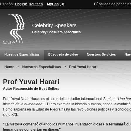
Español
English
Deutsch
MyCsa
(
0
)
Búsqueda de ponente
Celebrity Speakers
Nuestros Especialistas
Búsqueda de vídeo
Nuestros Servicios
Nue
>
>
Home
Nuestros Especialistas
Prof Yuval Harari
Prof Yuval Harari
Autor Reconocido de Best Sellers
Prof. Yuval Noah Harari es el autor del bestseller internacional
'Sapiens: Una br
historia de la humanidad'
. El libro examina la historia humana, desde la evolució
Homo sapiens en la Edad de Piedra hasta las revoluciones políticas y tecnológic
siglo XXI.
"La historia comenzó cuando los humanos inventaron dioses, y terminará cu
humanos se conviertan en dioses"