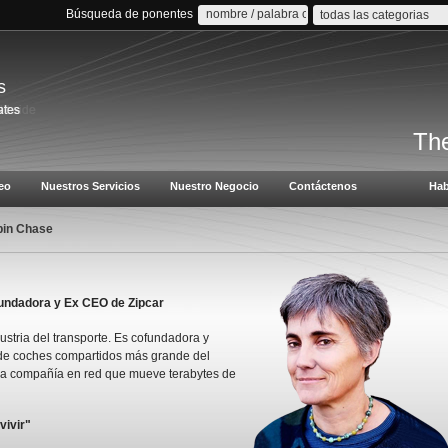
Búsqueda de ponentes
todas las categorias
s
The
eo
Nuestros Servicios
Nuestro Negocio
Contáctenos
Hab
in Chase
undadora y Ex CEO de Zipcar
tria del transporte. Es cofundadora y
a de coches compartidos más grande del
a compañía en red que mueve terabytes de
vivir"