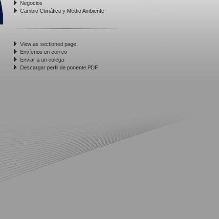
Negocios
Cambio Climático y Medio Ambiente
View as sectioned page
Envíenos un correo
Enviar a un colega
Descargar perfil de ponente PDF