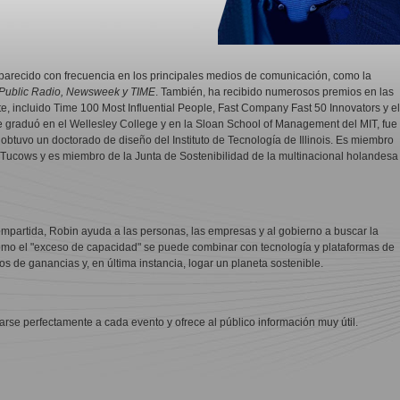
arecido con frecuencia en los principales medios de comunicación, como la
 Public Radio, Newsweek y TIME
. También, ha recibido numerosos premios en las
, incluido Time 100 Most Influential People, Fast Company Fast 50 Innovators y el
graduó en el Wellesley College y en la Sloan School of Management del MIT, fue
obtuvo un doctorado de diseño del Instituto de Tecnología de Illinois. Es miembro
y Tucows y es miembro de la Junta de Sostenibilidad de la multinacional holandesa
partida, Robin ayuda a las personas, las empresas y al gobierno a buscar la
 cómo el "exceso de capacidad" se puede combinar con tecnología y plataformas de
s de ganancias y, en última instancia, logar un planeta sostenible.
se perfectamente a cada evento y ofrece al público información muy útil.