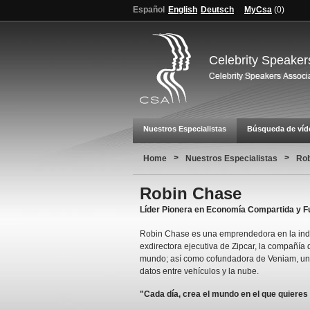
Español
English
Deutsch
MyCsa
(
0
)
Celebrity Speaker
Nuestros Especialistas
Búsqueda de víd
>
>
Home
Nuestros Especialistas
Rob
Robin Chase
Líder Pionera en Economía Compartida y F
Robin Chase es una emprendedora en la indus
exdirectora ejecutiva de Zipcar, la compañí
mundo; así como cofundadora de Veniam, un
datos entre vehículos y la nube.
"Cada día, crea el mundo en el que quieres 