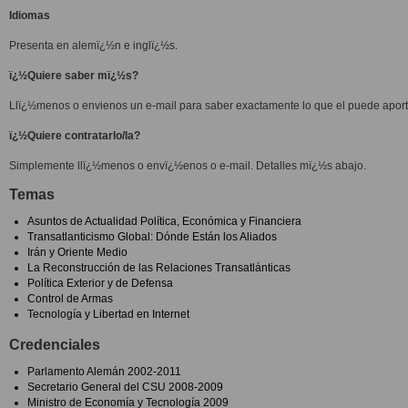
Idiomas
Presenta en alemï¿½n e inglï¿½s.
ï¿½Quiere saber mï¿½s?
Llï¿½menos o envienos un e-mail para saber exactamente lo que el puede aport
ï¿½Quiere contratarlo/la?
Simplemente llï¿½menos o envï¿½enos o e-mail. Detalles mï¿½s abajo.
Temas
Asuntos de Actualidad Política, Económica y Financiera
Transatlanticismo Global: Dónde Están los Aliados
Irán y Oriente Medio
La Reconstrucción de las Relaciones Transatlánticas
Política Exterior y de Defensa
Control de Armas
Tecnología y Libertad en Internet
Credenciales
Parlamento Alemán 2002-2011
Secretario General del CSU 2008-2009
Ministro de Economía y Tecnología 2009