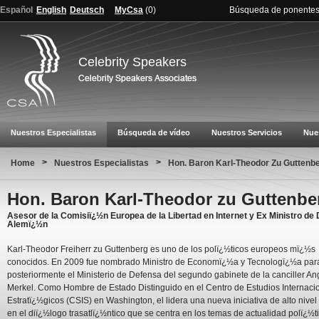
Español
English
Deutsch
MyCsa
(
0
)
Búsqueda de ponente
Celebrity Speakers
Nuestros Especialistas
Búsqueda de vídeo
Nuestros Servicios
Nue
>
>
Home
Nuestros Especialistas
Hon. Baron Karl-Theodor Zu Guttenb
Hon. Baron Karl-Theodor zu Guttenbe
Asesor de la Comisiï¿½n Europea de la Libertad en Internet y Ex Ministro de
Alemï¿½n
Karl-Theodor Freiherr zu Guttenberg es uno de los polï¿½ticos europeos mï¿½s
conocidos. En 2009 fue nombrado Ministro de Economï¿½a y Tecnologï¿½a par
posteriormente el Ministerio de Defensa del segundo gabinete de la canciller An
Merkel. Como Hombre de Estado Distinguido en el Centro de Estudios Internaci
Estratï¿½gicos (CSIS) en Washington, el lidera una nueva iniciativa de alto nive
en el diï¿½logo trasatlï¿½ntico que se centra en los temas de actualidad polï¿½ti