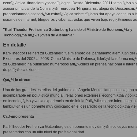
econï¿½mica, financiera y tecnolï¿½gica. Desde Diciembre 20111 tambiï¿½n si
asesor principal de la Comisiï¿½n Europea "Ninguna Estrategia de Desconexiï¿
proporcionando asesorï¿½a estratï¿½gica sobre cï¿½mo dar apoyo continuo a l
usuarios de internet, blogueros y ciber activistas que viven bajo regï¿½menes aut
"Karl-Theodor Freiherr zu Guttenberg ha sido el Ministro de Economï¿½a y
Tecnologï¿½a mï¿½s joven de Alemania"
En detalle
Karl-Theodor Freiherr zu Guttenberg fue miembro del parlamento alemï¿½n del
Exteriores del 2002 al 2008. Como Ministro de Defensa, liderï¿½ la reforma mï¿½
zu Guttenberg ha publicado numerosos artï¿½culos en prensa nacional e intern
de polï¿½tica exterior.
Quï¿½ le ofrece
Una de las grandes estrellas del gabinete de Angela Merkel, tampoco es ajeno a 
incomparable en polï¿½tica mundial, relaciones exteriores, economï¿½a y polï¿
en tecnologï¿½a y vasta experiencia en definir la Polï¿½tica sobre Internet en 
tambiï¿½n es un ponente muy codiciado en el desarrollo de la tecnologï¿½a y el u
Cï¿½mo presenta
Karl-Theodor Freiherr zu Guttenberg es un ponente muy dinï¿½mico cuyos mensa
presentados con un alto nivel de profesionalidad.