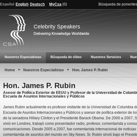
Español
English
Deutsch
MyCsa
(
0
)
Búsqueda de ponente
Celebrity Speakers
Nuestros Especialistas
Búsqueda de vídeo
Nuestros Servicios
Nue
>
>
Home
Nuestros Especialistas
Hon. James P. Rubin
Hon. James P. Rubin
Asesor de Política Exterior de EEUU y Profesor de la Universidad de Columbi
Escuela de Asuntos Internacionales y Públicos
James Rubin actualmente es profesor visitante de la Universidad de Columbia d
Escuela de Asuntos Internacionales y Públicos y asesor de política exterior de l
de la senadora Hillary Clinton y el Presidente Barack Obama. De 2000 a 2007, S
vivió en Londres, trabajó como presentador radio, profesor, comentarista y consu
comunicaciones. Desde 2005 a 2007, fue comentarista internacional de noticias
comentarista de asuntos del mundo en Sky News. Sr. Rubin sirvió bajo el Presid