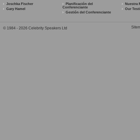
Joschka Fischer
Planificación del
Nuestra 
Conferenciante
Gary Hamel
Our Test
Gestión del Conferenciante
Site
© 1984 - 2026 Celebrity Speakers Ltd