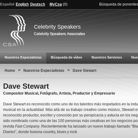
Español
English
Deutsch
MyCsa
(
0
)
Búsqueda de ponente
Celebrity Speakers
Nuestros Especialistas
Búsqueda de vídeo
Nuestros Servicios
Nue
>
>
Home
Nuestros Especialistas
Dave Stewart
Dave Stewart
Compositor Musical, Fotógrafo, Artista, Productor y Empresario
Dave Stewart es reconocido como uno de los talentos más respetados en la indu
musical en la actualidad. Más allá de su trabajo creativo como músico, Stewart e
reconocido productor, escritor y conocido por su perspicacia y astucia en los ne
sido nombrado como una de las 100 personas más creativas en los negocios por
revista
Fast Company
. Recientemente ha lanzado un nuevo trabajo llamado "Bla
Diaries", donde fusiona country, blues y rock.