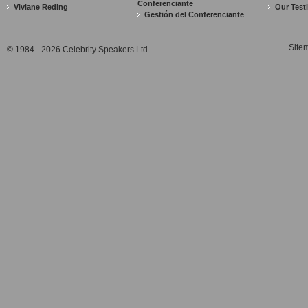
Conferenciante
Viviane Reding
Our Test
Gestión del Conferenciante
Site
© 1984 - 2026 Celebrity Speakers Ltd