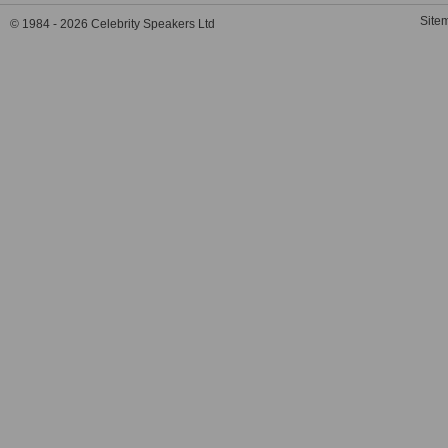
Site
© 1984 - 2026 Celebrity Speakers Ltd