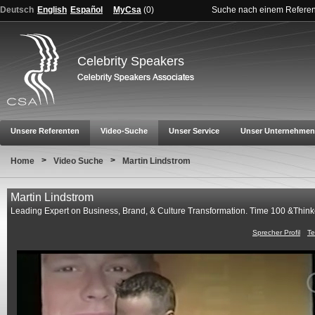
Deutsch
English
Español
MyCsa
(
0
)
Suche nach einem Refere
Celebrity Speakers
Unsere Referenten
Video-Suche
Unser Service
Unser Unternehmen
>
>
Home
Video Suche
Martin Lindstrom
Martin Lindstrom
Leading Expert on Business, Brand, & Culture Transformation. Time 100 &Thin
Sprecher Profil
Te