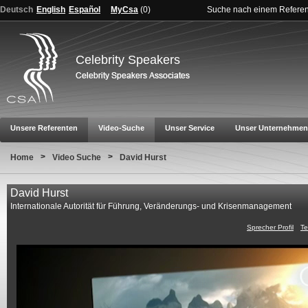
Deutsch
English
Español
MyCsa
(
0
)
Suche nach einem Refere
Celebrity Speakers
Unsere Referenten
Video-Suche
Unser Service
Unser Unternehmen
>
>
Home
Video Suche
David Hurst
David Hurst
Internationale Autorität für Führung, Veränderungs- und Krisenmanagement
Sprecher Profil
Te