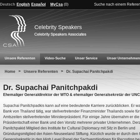
Deutsch
English
Español
MyCsa
(
0
)
Suche nach einem Refere
Celebrity Speakers
Unsere Referenten
Video-Suche
Unser Service
Unser Unternehmen
>
>
Home
Unsere Referenten
Dr. Supachai Panitchpakdi
Dr. Supachai Panitchpakdi
Ehemaliger Generaldirektor der WTO & ehemaliger Generalsekretär der UN
Supachai Panitchpadkis kann auf eine bedeutende Karriere zurückblicken. Er war
Bank von Thailand tätig, war stellvertretender Finanzminister Thailands sowie für
Amtszeiten stellvertretender Ministerpräsident. Für einige Jahre übernahm er die
Präsidentschaft einer Bank und den Vorsitz mehrerer privater Unternehmen. Derze
Panitchpakid Mitglied des Institute for Cultural Diplomacy mit Sitz in Berlin und
Gründungsmitglied der Asien-Neuseeland Stiftung. Kürzlich wurde er durch den
Generalsekretär in den High Level Panel der Sachverständigen für Recosting be