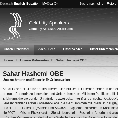
Deutsch
English
Español
MyCsa
(
0
)
Suche nach einem Refere
Celebrity Speakers
Unsere Referenten
Video-Suche
Unser Service
Unser Unternehmen
>
>
Home
Unsere Referenten
Sahar Hashemi OBE
Sahar Hashemi OBE
Unternehmerin und Expertin fï¿½r Innovation
Sahar Hashemi ist eine der inspirierendsten britischen Unternehmerinnen und e
gefragte Rednerin zu Innovation und Unternehmertum. Mit ihrem Publikum teilt si
Erfahrung, die sie bei der Grï¿½ndung zwei bekannter Brands machte:
Coffee Re
Grossbritanniens erster Kaffeebar-Kette, die sie zusammen mit ihrem Bruder gr
und die 110 Filialen erï¿½ffnete und
Skinny Candy
, einer zuckerfreien Konfektma
sie 2007 an Glisten Plc verkaufte. Sie ist ebenso eine Bestseller-Autorin und wu
fï¿½r ihre Verdienste um die britische Wirtschaft und wohltï¿½tige Zwecke mit 