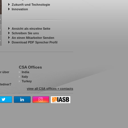
Zukunft und Technologie
Innovation
Ansicht als einzelne Seite
Schreiben Sie uns
An einen Mitarbeiter Senden
Download PDF Sprecher Profil
CSA Offices
r über
India
Italy
Turkey
 Redner?
view all CSA offices + contacts