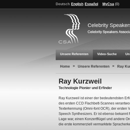
Deutsch
English
Español
MyCsa
(
0
)
Celebrity Speaker
Unsere Referenten
Video-Suche
Un
>
>
Home
Unsere Referenten
Ray Kur
Ray Kurzweil
Technologie Pionier und Erfinder
Ray Kurzweil ist einer der bedeutendsten Erfi
des ersten CCD Flachbett-Scannes verantwor
Texterkennung (Omni-font OCR), der ersten V
Speech Synthesizers. Er ist ebenso bekannt f
Lage war, einen Konzertflügel und andere Or
die erste kommerziell vermarktete Spracher