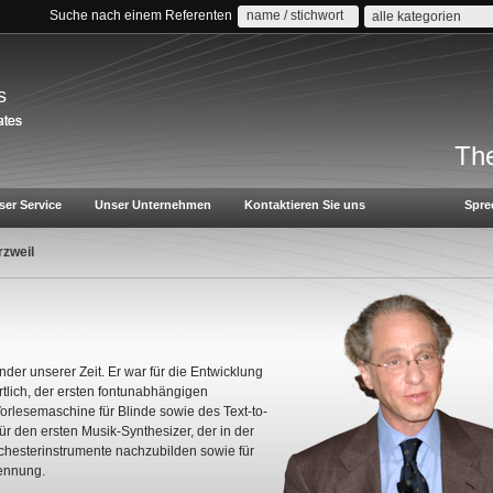
Suche nach einem Referenten
alle kategorien
s
The
ser Service
Unser Unternehmen
Kontaktieren Sie uns
Spre
zweil
nder unserer Zeit. Er war für die Entwicklung
tlich, der ersten fontunabhängigen
orlesemaschine für Blinde sowie des Text-to-
ür den ersten Musik-Synthesizer, der in der
chesterinstrumente nachzubilden sowie für
kennung.