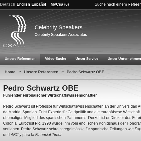
Deutsch
English
Español
MyCsa
(
0
)
Suche nach einem Refere
Celebrity Speakers
Unsere Referenten
Video-Suche
Unser Service
Unser Unternehmen
>
>
Home
Unsere Referenten
Pedro Schwartz OBE
Pedro Schwartz OBE
Führender europäischer Wirtschaftswissenschaftler
Pedro Schwartz ist Professor für Wirtschaftswissenschaften an der Universidad
de Madrid, Spanien. Er ist Experte für Geldpolitik und die europäische Wirtschaft 
ehemaliges Mitglied des spanischen Parlaments. Derzeit ist er Direktor des Fore
Colonial Eurotrust Plc. 1990 wurde ihm vom englischen Königshaus der Honorar
verliehen. Pedro Schwartz schreibt regelmässig für spanische Zeitungen wie
Exp
und
ABC
y para la
Financial Times
.