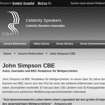
Deutsch
English
Español
MyCsa
(
0
)
Suche nach einem Refere
Celebrity Speakers
Unsere Referenten
Video-Suche
Unser Service
Unser Unternehmen
>
>
Home
Unsere Referenten
John Simpson CBE
John Simpson CBE
Autor, Journalist und BBC Redakteur für Weltgeschehen
John Simpson ist BBC Redakteur für Weltgeschehen. In seiner über 30 Jahre la
Karriere bei BBC hat er sich den Ruf als einer der weltweit erfahrensten und respe
esten Journalisten erarbeitet. Er hat aus über 100 Ländern und 30 Kriegsgebiet
berichtet und zahlreiche Weltführungs-persönlichkeiten interviewt.
"Sein bemerkenswertes Leben bietet einen Logenplatz bei den großen Ereign
des gegenwärtigen Weltgeschehens" - Amazon.com