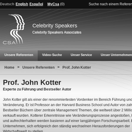
Deutsch
English
Español
MyCsa
(
0
)
Suche nach einem Refere
Celebrity Speakers
Unsere Referenten
Video-Suche
Unser Service
Unser Unternehmen
>
>
Home
Unsere Referenten
Prof. John Kotter
Prof. John Kotter
Experte zu Führung und Bestseller Autor
John Kotter gilt als einer der renommiertesten Vordenker im Bereich Führung un
Veränderung. Er ist Professor an der Harvard Business School und Autor von za
Bestseller Büchern über zentrale Management Themen, die weltweit über 2 Mill
verkauft wurden. Kotterer Erkenntnisse wie Veränderungsprozesse angestoßen, b
und aufrechterhalten werden basieren auf einer langjährigen Forschungsarbeit. Er
Unternehmen, sich erfolgreich den ständig wechselnen Herausforderungen der
Wirtschaftswelt zu stellen.