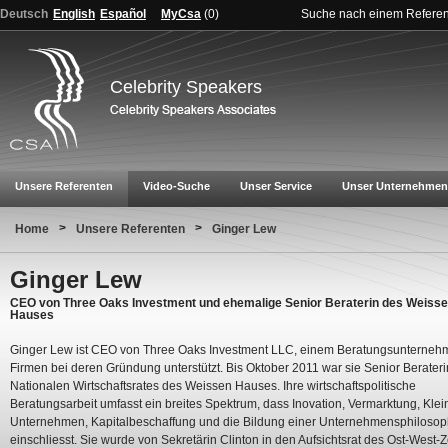
Deutsch
English
Español
MyCsa
(
0
)
Suche nach einem Refere
Celebrity Speakers
Unsere Referenten
Video-Suche
Unser Service
Unser Unternehmen
>
>
Home
Unsere Referenten
Ginger Lew
Ginger Lew
CEO von Three Oaks Investment und ehemalige Senior Beraterin des Weiss
Hauses
Ginger Lew ist CEO von Three Oaks Investment LLC, einem Beratungsunterneh
Firmen bei deren Gründung unterstützt. Bis Oktober 2011 war sie Senior Berater
Nationalen Wirtschaftsrates des Weissen Hauses. Ihre wirtschaftspolitische
Beratungsarbeit umfasst ein breites Spektrum, dass Inovation, Vermarktung, Klei
Unternehmen, Kapitalbeschaffung und die Bildung einer Unternehmensphilosop
einschliesst. Sie wurde von Sekretärin Clinton in den Aufsichtsrat des Ost-West-