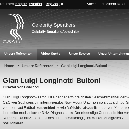
Deutsch
English
Español
MyCsa
(
0
)
Suche nach einem Refere
Celebrity Speakers
Unsere Referenten
Video-Suche
Unser Service
Unser Unternehmen
>
>
Home
Unsere Referenten
Gian Luigi Longinotti-Buitoni
Gian Luigi Longinotti-Buitoni
Direktor von Goal.com
Gian Luigi Longinotti-Buitoni ist einer der erfolgreichsten Geschäftsmänner der We
CEO von Goal.com, ein internationales New Media Unternehmen, das sich auf S
vor allem auf Fuβball konzentriert, sowie Aufsichts-ratsvorsitzender von Xenomic
Hersteller medizinischer DNA-Diagnosetests. Der ehemalige Generaldirektor von
Nordamerika nutzt die Kunst des "Dream Marketing", um Marken erfolgreich zu
positionieren.