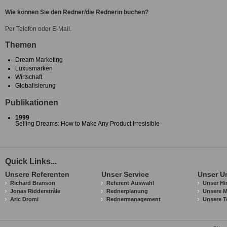
Wie können Sie den Redner/die Rednerin buchen?
Per Telefon oder E-Mail.
Themen
Dream Marketing
Luxusmarken
Wirtschaft
Globalisierung
Publikationen
1999
Selling Dreams: How to Make Any Product Irresisible
Quick Links...
Unsere Referenten
Unser Service
Unser U
Richard Branson
Referent Auswahl
Unser Hi
Jonas Ridderstråle
Rednerplanung
Unsere M
Aric Dromi
Rednermanagement
Unsere T