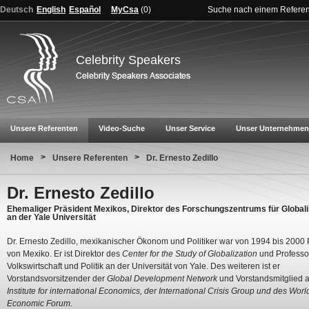
Deutsch
English
Español
MyCsa
(
0
)
Suche nach einem Refere
Celebrity Speakers
Unsere Referenten
Video-Suche
Unser Service
Unser Unternehmen
>
>
Home
Unsere Referenten
Dr. Ernesto Zedillo
Dr. Ernesto Zedillo
Ehemaliger Präsident Mexikos, Direktor des Forschungszentrums für Globali
an der Yale Universität
Dr. Ernesto Zedillo, mexikanischer Ökonom und Politiker war von 1994 bis 2000 
von Mexiko. Er ist Direktor des
Center for the Study of Globalization
und Professor
Volkswirtschaft und Politik an der Universität von Yale. Des weiteren ist er
Vorstandsvorsitzender der
Global Development Network
und Vorstandsmitglied 
Institute for international Economics, der International Crisis Group und des Worl
Economic Forum.