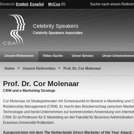
Deutsch
English
Español
MyCsa
(
0
)
Suche nach einem Refere
Celebrity Speakers
Unsere Referenten
Video-Suche
Unser Service
Unser Unternehmen
>
>
Home
Unsere Referenten
Prof. Dr. Cor Molenaar
Prof. Dr. Cor Molenaar
CRM und e-Marketing Stratege
Cor Molenaar ist Strategieberater mit Schwerpunkt im Bereich e-Marketing und 
Relationship Management (CRM). Er macht den Brückenschlag zwischen Market
Technologie und berät Unternehmen zur kommerziellen Anwendung von Interne
CRM. Er ist Professor für E-Marketing an der Fakultät für Business Administration
Erasmus-Universität Rotterdam.
Ausgezeichnet mit dem
The Netherlands Direct Marketer of the Year Award
,