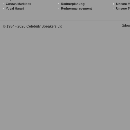
Costas Markides
Rednerplanung
Unsere M
Yuval Harari
Rednermanagement
Unsere T
Site
© 1984 - 2026 Celebrity Speakers Ltd