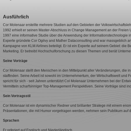
Ausführlich
Cor Molenaar erstellte mehrere Studien auf den Gebieten der Volkswirtschaftsle
1992 erhielt er seinen Master-Abschluss in Change Management an der Freien U
1997 eine informative Studie über die Anwendung der Informationstechnologie i
Experte gründete Cor Ogilvy and Mather Dataconsulting und war massgeblich an 
Kampagne von KLM Airlines beteiligt. Er ist ein Experte auf seinem Gebiet: die
Marketing. Er betreibt Hochschulforschung zu diesen Themen und berät Untern
Seine Vorträge
Cor Molenaar stellt den Menschen in den Mittelpunkt aller Veränderungen, die i
staffinden. Seine Arbeit ist sowohl im Unternehmertum, der Wirtschaftswelt und F
spricht für sich - seit Jahren unterstützt Col Molenaar Unternehmen bei der E
Vermitteln scharfsinniger Top-Management Perspektiven. Seine Vorträge sind in
Sein Vortragsstil
Cor Molenaar ist ein dynamischer Redner und brillanter Stratege mit einem en
Präsentationen, die mit Humor vorgetragen werden, nehmen sein Publikum auf di
Sprachen
Er referiert auf Englisch und Niederländisch.