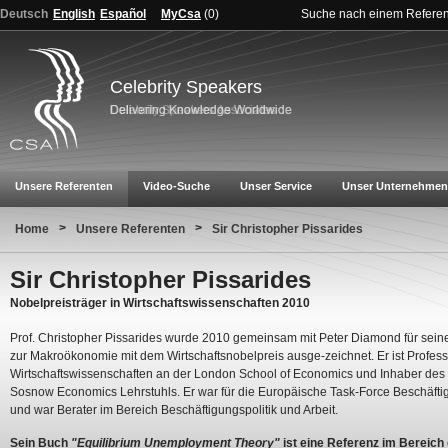
Deutsch
English
Español
MyCsa
(
0
)
Suche nach einem Refere
Celebrity Speakers
Unsere Referenten
Video-Suche
Unser Service
Unser Unternehmen
>
>
Home
Unsere Referenten
Sir Christopher Pissarides
Sir Christopher Pissarides
Nobelpreisträger in Wirtschaftswissenschaften 2010
Prof. Christopher Pissarides wurde 2010 gemeinsam mit Peter Diamond für sein
zur Makroökonomie mit dem Wirtschaftsnobelpreis ausge-zeichnet. Er ist Profess
Wirtschaftswissenschaften an der London School of Economics und Inhaber de
Sosnow Economics Lehrstuhls. Er war für die Europäische Task-Force Beschäftig
und war Berater im Bereich Beschäftigungspolitik und Arbeit.
Sein Buch
"Equilibrium Unemployment Theory"
ist eine Referenz im Bereich