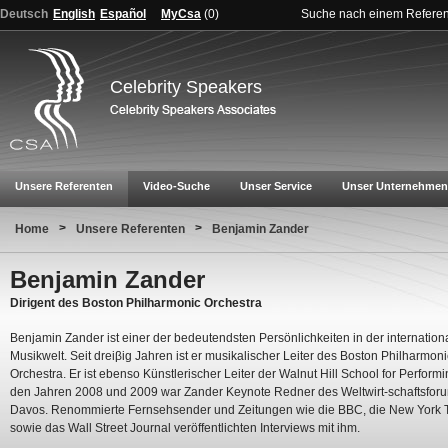
Deutsch
English
Español
MyCsa
(
0
)
Suche nach einem Refere
Celebrity Speakers
Unsere Referenten
Video-Suche
Unser Service
Unser Unternehmen
>
>
Home
Unsere Referenten
Benjamin Zander
Benjamin Zander
Dirigent des Boston Philharmonic Orchestra
Benjamin Zander ist einer der bedeutendsten Persönlichkeiten in der internation
Musikwelt. Seit dreiβig Jahren ist er musikalischer Leiter des Boston Philharmoni
Orchestra. Er ist ebenso Künstlerischer Leiter der Walnut Hill School for Performin
den Jahren 2008 und 2009 war Zander Keynote Redner des Weltwirt-schaftsforu
Davos. Renommierte Fernsehsender und Zeitungen wie die BBC, die New York 
sowie das Wall Street Journal veröffentlichten Interviews mit ihm.