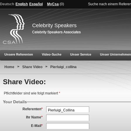
Deutsch
English
Español
MyCsa
(
0
)
Suche nach einem Refere
Celebrity Speakers
Unsere Referenten
Video-Suche
Unser Service
Unser Unternehmen
>
>
Home
Share Video
Pierluigi_collina
Share Video:
Pflichtfelder sind wie folgt markiert
*
Your Details
Referenten
*
Ihr Name
*
E-Mail
*