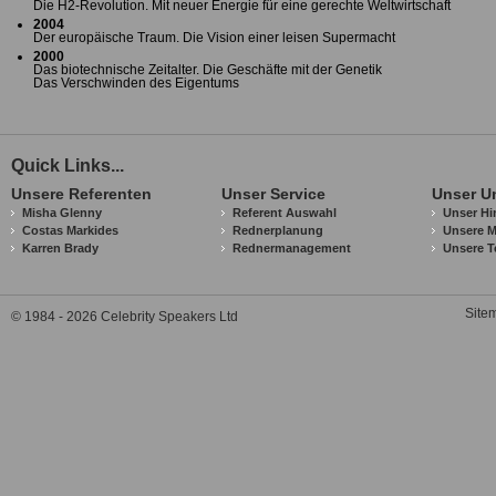
Die H2-Revolution. Mit neuer Energie für eine gerechte Weltwirtschaft
2004
Der europäische Traum. Die Vision einer leisen Supermacht
2000
Das biotechnische Zeitalter. Die Geschäfte mit der Genetik
Das Verschwinden des Eigentums
Quick Links...
Unsere Referenten
Unser Service
Unser U
Misha Glenny
Referent Auswahl
Unser Hi
Costas Markides
Rednerplanung
Unsere M
Karren Brady
Rednermanagement
Unsere T
Site
© 1984 - 2026 Celebrity Speakers Ltd