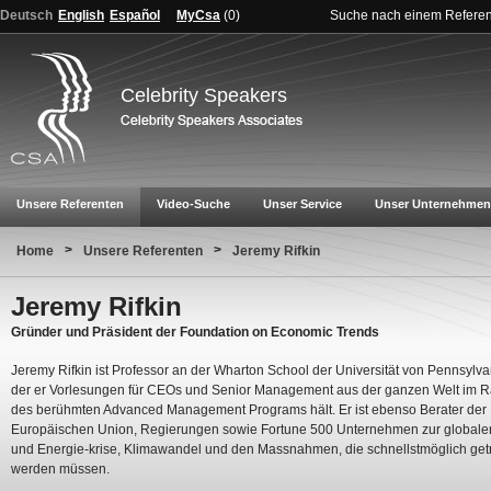
Deutsch
English
Español
MyCsa
(
0
)
Suche nach einem Refere
Celebrity Speakers
Unsere Referenten
Video-Suche
Unser Service
Unser Unternehmen
>
>
Home
Unsere Referenten
Jeremy Rifkin
Jeremy Rifkin
Gründer und Präsident der Foundation on Economic Trends
Jeremy Rifkin ist Professor an der Wharton School der Universität von Pennsylva
der er Vorlesungen für CEOs und Senior Management aus der ganzen Welt im
des berühmten Advanced Management Programs hält. Er ist ebenso Berater der
Europäischen Union, Regierungen sowie Fortune 500 Unternehmen zur globale
und Energie-krise, Klimawandel und den Massnahmen, die schnellstmöglich get
werden müssen.